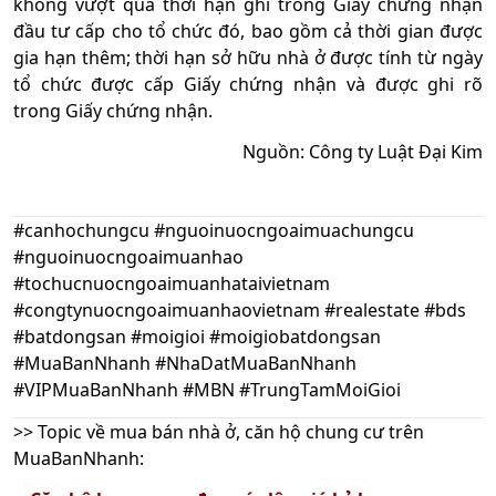
không vượt quá thời hạn ghi trong Giấy chứng nhận
đầu tư cấp cho tổ chức đó, bao gồm cả thời gian được
gia hạn thêm; thời hạn sở hữu nhà ở được tính từ ngày
tổ chức được cấp Giấy chứng nhận và được ghi rõ
trong Giấy chứng nhận.
Nguồn: Công ty Luật Đại Kim
#canhochungcu #nguoinuocngoaimuachungcu
#nguoinuocngoaimuanhao
#tochucnuocngoaimuanhataivietnam
#congtynuocngoaimuanhaovietnam #realestate #bds
#batdongsan #moigioi #moigiobatdongsan
#MuaBanNhanh #NhaDatMuaBanNhanh
#VIPMuaBanNhanh #MBN #TrungTamMoiGioi
>> Topic về mua bán nhà ở, căn hộ chung cư trên
MuaBanNhanh: