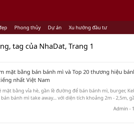
đẹp
Phong thủy
Dự án
Xu hướng đầu tư
ng, tag của NhaDat, Trang 1
m mặt bằng bán bánh mì và Top 20 thương hiệu bán
tiếng nhất Việt Nam
mặt bằng vỉa hè, gần lề đường để bán bánh mì, burger, Keba
e bán bánh mì take away... với diện tích khoảng 2m - 2,5m, gầ
Admin
- 