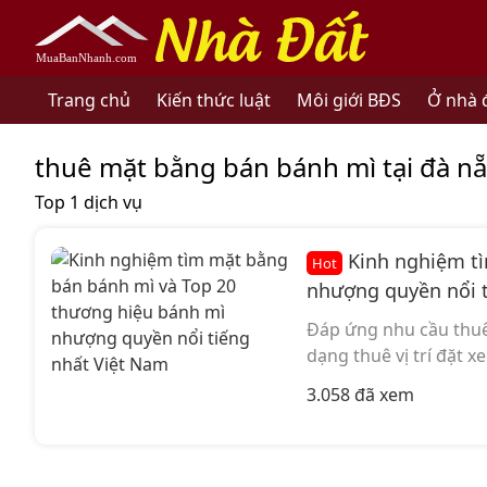
nhadat.muabannhanh.com
Trang chủ
Kiến thức luật
Môi giới BĐS
Ở nhà 
thuê mặt bằng bán bánh mì tại đà nẵ
Top 1 dịch vụ
Kinh nghiệm tì
Hot
nhượng quyền nổi 
Đáp ứng nhu cầu thuê 
dạng thuê vị trí đặt x
3.058 đã xem