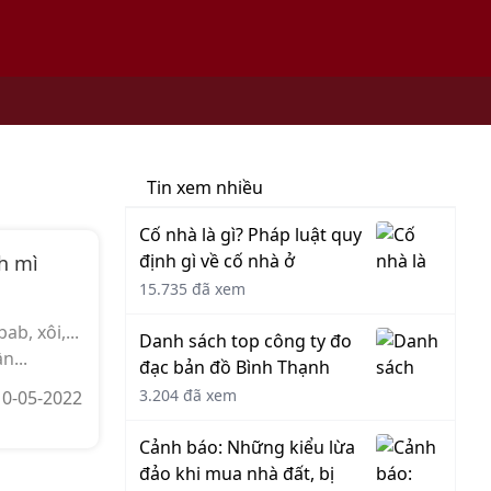
Tin xem nhiều
Cố nhà là gì? Pháp luật quy
định gì về cố nhà ở
h mì
15.735 đã xem
b, xôi,...
Danh sách top công ty đo
n...
đạc bản đồ Bình Thạnh
3.204 đã xem
10-05-2022
Cảnh báo: Những kiểu lừa
đảo khi mua nhà đất, bị