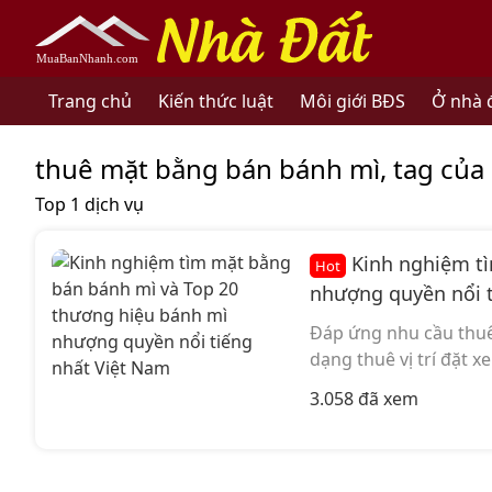
nhadat.muabannhanh.com
Trang chủ
Kiến thức luật
Môi giới BĐS
Ở nhà 
thuê mặt bằng bán bánh mì, tag của
Top 1 dịch vụ
Kinh nghiệm tì
Hot
nhượng quyền nổi 
Đáp ứng nhu cầu thuê 
dạng thuê vị trí đặt x
3.058 đã xem