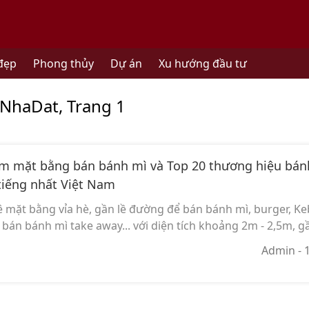
đẹp
Phong thủy
Dự án
Xu hướng đầu tư
 NhaDat, Trang 1
m mặt bằng bán bánh mì và Top 20 thương hiệu bán
tiếng nhất Việt Nam
mặt bằng vỉa hè, gần lề đường để bán bánh mì, burger, Keba
e bán bánh mì take away... với diện tích khoảng 2m - 2,5m, gầ
Admin
- 