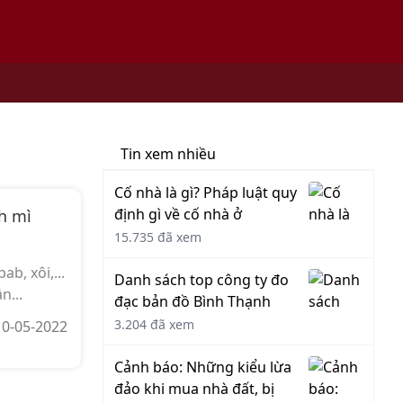
Tin xem nhiều
Cố nhà là gì? Pháp luật quy
định gì về cố nhà ở
h mì
15.735 đã xem
b, xôi,...
Danh sách top công ty đo
n...
đạc bản đồ Bình Thạnh
3.204 đã xem
10-05-2022
Cảnh báo: Những kiểu lừa
đảo khi mua nhà đất, bị